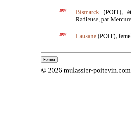
1967
Bismarck
(POIT), ét
Radieuse, par Mercur
1967
Lausane
(POIT), femel
© 2026 mulassier-poitevin.com