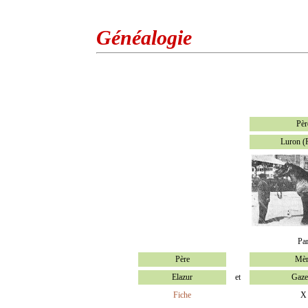
Généalogie
Pèr
Luron (
Pa
Père
Mèr
Elazur
et
Gaze
Fiche
X