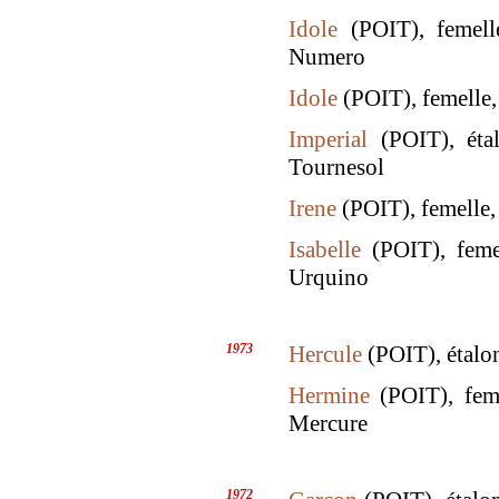
Idole
(POIT), femelle
Numero
Idole
(POIT), femelle, 
Imperial
(POIT), étal
Tournesol
Irene
(POIT), femelle,
Isabelle
(POIT), femel
Urquino
1973
Hercule
(POIT), étalo
Hermine
(POIT), feme
Mercure
1972