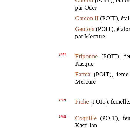
Garcon
(POIT), étalon
par Oder
Garcon II
(POIT), étal
Gaulois
(POIT), étalon
par Mercure
1971
Friponne
(POIT), fem
Kasque
Fatma
(POIT), femell
Mercure
1969
Fiche
(POIT), femelle, 
1968
Coquille
(POIT), feme
Kastillan