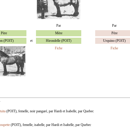
Par
Par
Père
Mère
Père
on (POIT)
et
Hirondelle (POIT)
Urquino (POIT)
Fiche
Fiche
:
uita
(POIT), femelle, noir pangaré, par Hardi et Isabelle, par Quebec
oupette
(POIT), femelle, isabelle, par Hardi et Isabelle, par Quebec