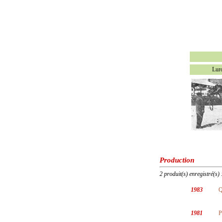
Lur
Production
2 produit(s) enregistré(s) 
1983
Q
1981
P