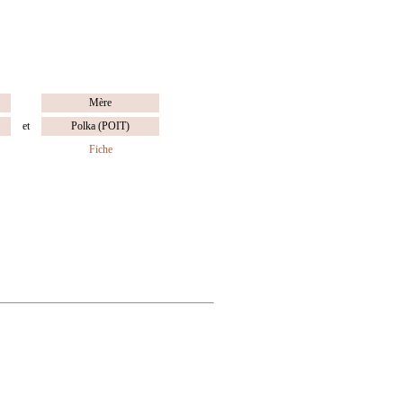
Mère
et
Polka (POIT)
Fiche