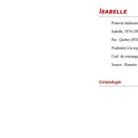
Isabelle
Poitevin mulassier
Isabelle, 1974-19
Par :
Quebec
(POI
Poulinière à la re
Coef. de consang
Source : Harasire
Généalogie