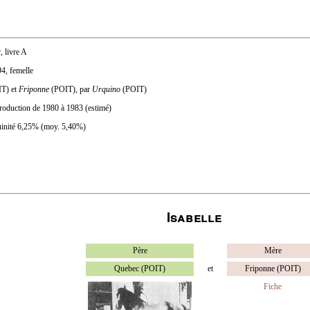
, livre A
94, femelle
T) et
Friponne
(POIT), par
Urquino
(POIT)
production de 1980 à 1983 (estimé)
uinité 6,25% (moy. 5,40%)
Isabelle
Père
Mère
Quebec (POIT)
et
Friponne (POIT)
Fiche