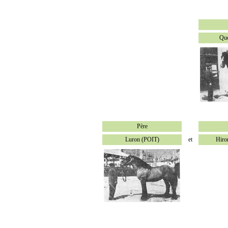
Qu
Père
Luron (POIT)
et
Hiro