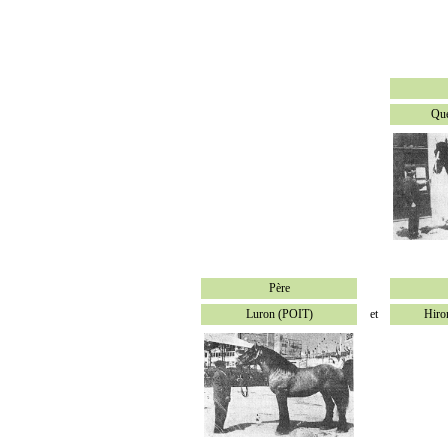
Qu
Père
Luron (POIT)
et
Hiro