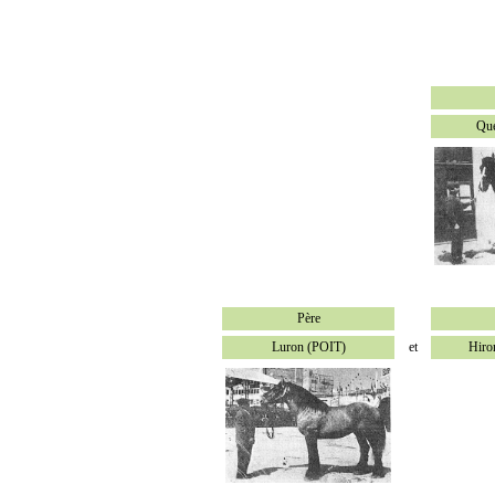
Qu
Père
Luron (POIT)
et
Hiro