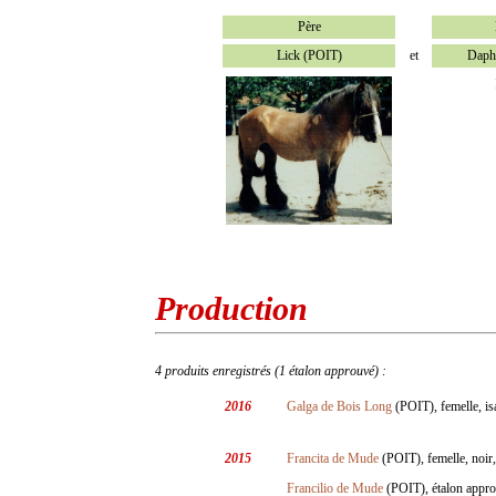
Père
Lick (POIT)
et
Daph
Production
4 produits enregistrés (1 étalon approuvé) :
2016
Galga de Bois Long
(POIT), femelle, is
2015
Francita de Mude
(POIT), femelle, noir,
Francilio de Mude
(POIT), étalon approu