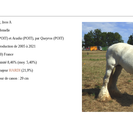
, livre A
femelle
POIT) et
Acadia
(POIT), par
Queyros
(POIT)
eproduction de 2005 à 2021
0) France
uinité 8,46% (moy. 5,40%)
 majeur
HARDI
(21,9%)
Tour de canon : 29 cm