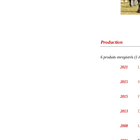
Production
6 produits enregistrés (1 
2021
L
2015
H
2015
F
2013
D
2008
U