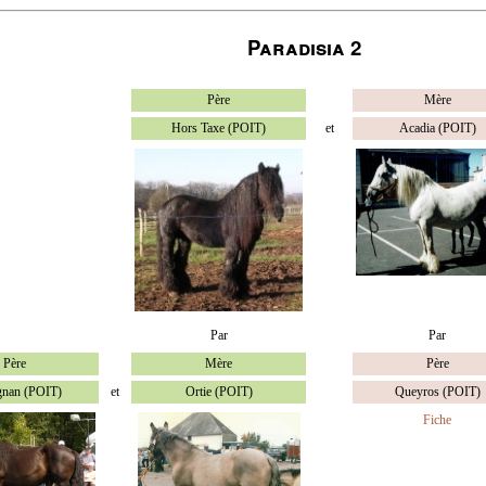
Paradisia 2
Père
Mère
Hors Taxe (POIT)
et
Acadia (POIT)
Par
Par
Père
Mère
Père
gnan (POIT)
et
Ortie (POIT)
Queyros (POIT)
Fiche