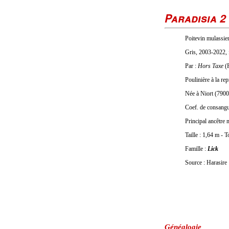
Paradisia 2
Poitevin mulassier
Gris, 2003-2022, 
Par :
Hors Taxe
(
Poulinière à la r
Née à Niort (7900
Coef. de consang
Principal ancêtre
Taille : 1,64 m - 
Famille :
Lick
Source : Harasire
Généalogie