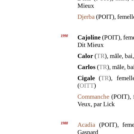
Mieux
Djerba
(POIT), femelle
1990
Cajoline
(POIT), feme
Dit Mieux
Calor
(
TR
), mâle, ba
Carlos
(
TR
), mâle, ba
Cigale
(
TR
), femel
(
OITT
)
Commanche
(POIT), f
Veux, par Lick
1988
Acadia
(POIT), femel
Gaspard