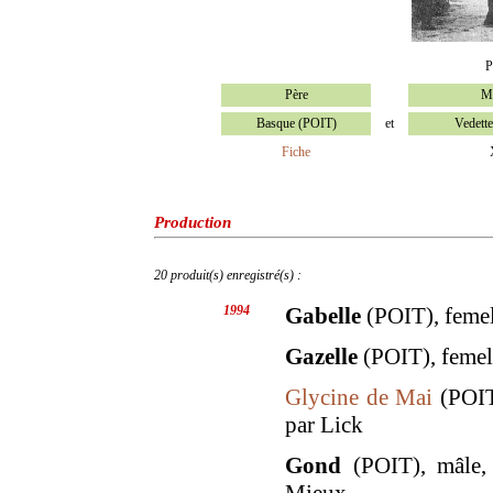
P
Père
M
Basque (POIT)
et
Vedett
Fiche
Production
20 produit(s) enregistré(s) :
1994
Gabelle
(POIT), femell
Gazelle
(POIT), femell
Glycine de Mai
(POIT)
par Lick
Gond
(POIT), mâle, 