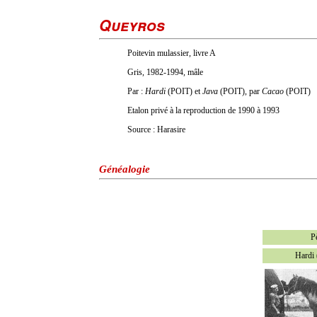
Queyros
Poitevin mulassier, livre A
Gris, 1982-1994, mâle
Par :
Hardi
(POIT) et
Java
(POIT), par
Cacao
(POIT)
Etalon privé à la reproduction de 1990 à 1993
Source : Harasire
Généalogie
P
Hardi