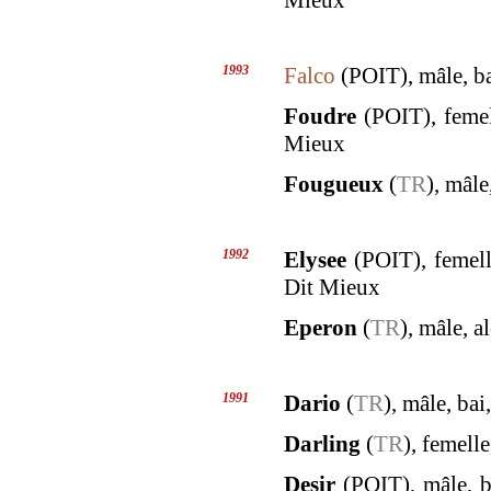
Mieux
1993
Falco
(POIT), mâle, ba
Foudre
(POIT), femel
Mieux
Fougueux
(
TR
), mâle
1992
Elysee
(POIT), femell
Dit Mieux
Eperon
(
TR
), mâle, a
1991
Dario
(
TR
), mâle, bai
Darling
(
TR
), femelle
Desir
(POIT), mâle, b