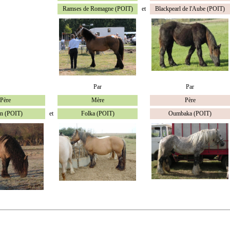
Ramses de Romagne (POIT)
et
Blackpearl de l'Aube (POIT)
Par
Par
Père
Mère
Père
en (POIT)
et
Folka (POIT)
Oumbaka (POIT)