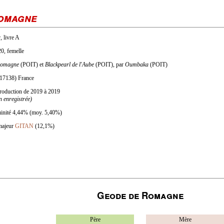
omagne
, livre A
20, femelle
Romagne
(POIT) et
Blackpearl de l'Aube
(POIT), par
Oumbaka
(POIT)
(17138) France
eproduction de 2019 à 2019
n enregistrée)
uinité 4,44% (moy. 5,40%)
 majeur
GITAN
(12,1%)
Geode de Romagne
Père
Mère