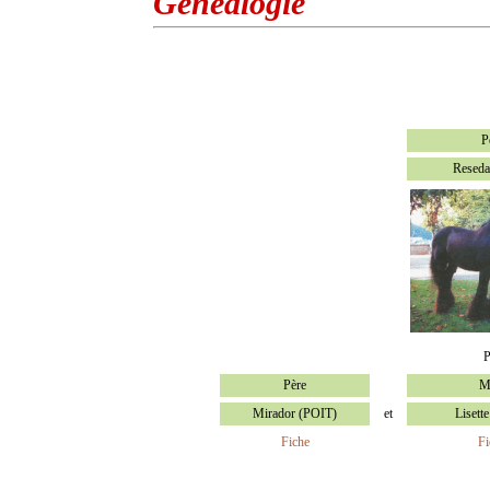
Généalogie
P
Reseda
P
Père
M
Mirador (POIT)
et
Lisett
Fiche
Fi