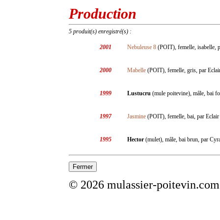
Production
5 produit(s) enregistré(s) :
2001
Nebuleuse 8
(POIT), femelle, isabelle, p
2000
Mabelle
(POIT), femelle, gris, par Eclai
1999
Lustucru
(mule poitevine), mâle, bai 
1997
Jasmine
(POIT), femelle, bai, par Eclair
1995
Hector
(mulet), mâle, bai brun, par Cy
© 2026 mulassier-poitevin.com