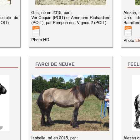
Gris, né en 2015, par :
Alezan, n
uciole do
Ver Coquin (POIT) et Anemone Richardiere
Unix d
POIT)
(POIT), par Pompon des Vignes 2 (POIT)
Bataille
Photo HD
Photo
El
FARCI DE NEUVE
FEEL
Isabelle, né en 2015, par :
Alezan cr