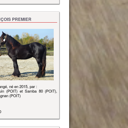
ÇOIS PREMIER
angé, né en 2015, par :
uin (POIT) et Samba 80 (POIT),
agnan (POIT)
D