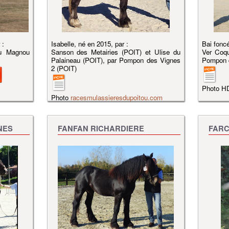
 :
Isabelle, né en 2015, par :
Bai foncé
du Magnou
Sanson des Metairies (POIT) et Ulise du
Ver Coqu
Palaineau (POIT), par Pompon des Vignes
Pompon d
2 (POIT)
Photo H
Photo
racesmulassieresdupoitou.com
NES
FANFAN RICHARDIERE
FARC