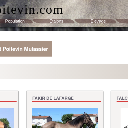
oitevin.com
Population
Etalons
Elevage
t Poitevin Mulassier
FAKIR DE LAFARGE
FALC