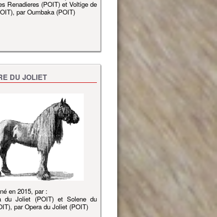
es Renadieres (POIT) et Voltige de
POIT), par Oumbaka (POIT)
RE DU JOLIET
 né en 2015, par :
a du Joliet (POIT) et Solene du
OIT), par Opera du Joliet (POIT)