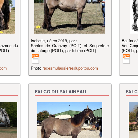
Isabelle, né en 2015, par :
Bai foncé
mazone du
Santos de Granzay (POIT) et Souprefete
Ver Coq
POIT)
de Lafarge (POIT), par Idoine (POIT)
(POIT), 
.com
Photo
racesmulassieresdupoitou.com
FALCO DU PALAINEAU
FALC