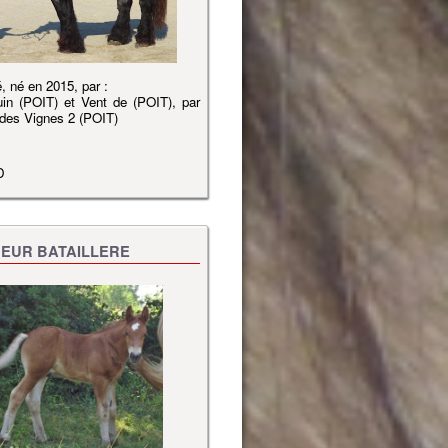
, né en 2015, par :
in (POIT) et Vent de (POIT), par
es Vignes 2 (POIT)
D
EUR BATAILLERE