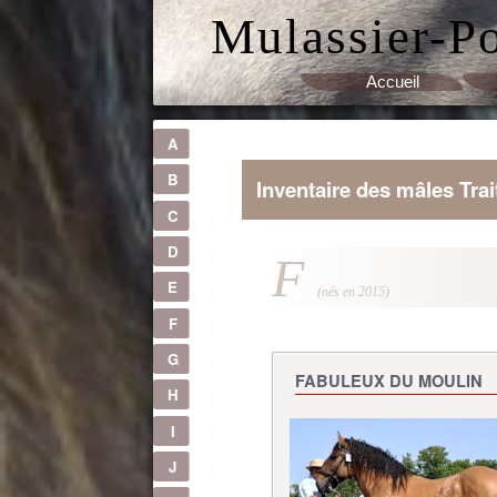
Mulassier-P
Accueil
A
B
Inventaire des mâles Trai
C
D
F
E
(nés en 2015)
F
G
FABULEUX DU MOULIN
H
I
J