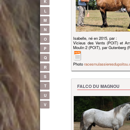
K
L
M
N
Isabelle, né en 2015, par :
O
Vicieus des Vents (POIT) et A
Moulin 2 (POIT), par Gutenberg (
P
Q
Photo
racesmulassieresdupoitou
R
S
T
FALCO DU MAGNOU
U
V