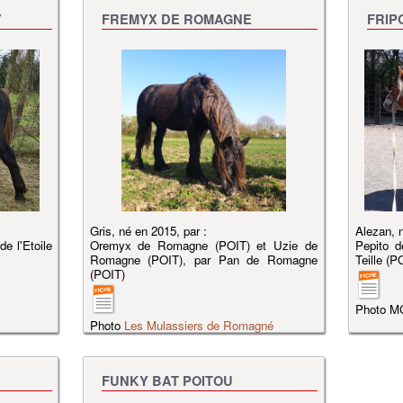
Y
FREMYX DE ROMAGNE
FRIP
Gris, né en 2015, par :
Alezan, n
de l'Etoile
Oremyx de Romagne (POIT) et Uzie de
Pepito d
)
Romagne (POIT), par Pan de Romagne
Teille (P
(POIT)
Photo M
Photo
Les Mulassiers de Romagné
FUNKY BAT POITOU