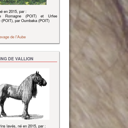
é en 2015, par :
e Romagne (POIT) et Urfee
re (POIT), par Oumbaka (POIT)
evage de l'Aube
ING DE VALLION
ins lavés, né en 2015, par :