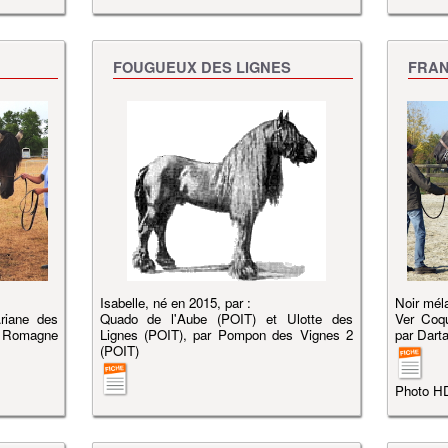
FOUGUEUX DES LIGNES
FRAN
Isabelle, né en 2015, par :
Noir mél
riane des
Quado de l'Aube (POIT) et Ulotte des
Ver Coq
 Romagne
Lignes (POIT), par Pompon des Vignes 2
par Dart
(POIT)
Photo H