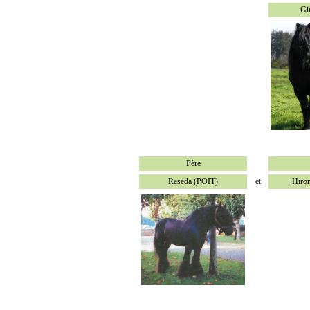
Gi
Père
Reseda (POIT)
et
Hiron