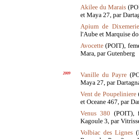
Akilee du Marais
(POI
et Maya 27, par Darta
Apium de Dixemeri
l'Aube et Marquise do
Avocette
(POIT), feme
Mara, par Gutenberg
2009
Vanille du Payre
(POI
Maya 27, par Dartagn
Vent de Poupeliniere
(
et Oceane 467, par Da
Venus 380
(POIT), f
Kagoule 3, par Vitriss
Volbiac des Lignes
(P