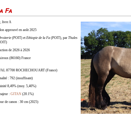
a Fa
, livre A
talon approuvé en août 2025
Droiterie
(POIT) et
Ethiopie de la Fa
(POIT), par
Thales
OIT)
duction de 2026 à 2026
Airoux (86160) France
AL 87700 ROCHECHOUART (France)
nalité : 792 (insuffisant)
uinité 8,49% (moy. 5,40%)
majeur :
GITAN
(20.1%)
Tour de canon : 30 cm (2025)