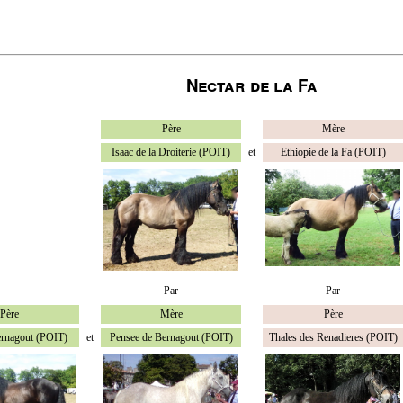
Nectar de la Fa
Père
Mère
Isaac de la Droiterie (POIT)
et
Ethiopie de la Fa (POIT)
Par
Par
Père
Mère
Père
ernagout (POIT)
et
Pensee de Bernagout (POIT)
Thales des Renadieres (POIT)