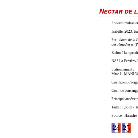
Nectar de l
Poitevin mulassier
Isabelle, 2023, é
Par :
Isaac de la 
des Renadieres
(P
Etalon à la repro
Né à La Ferrière-
Stationnement :
Mme L. MANIAV
Coefficient d'origi
Coef. de consang
Principal ancêtre 
Taille : 1,65 m - 
Source : Harasire