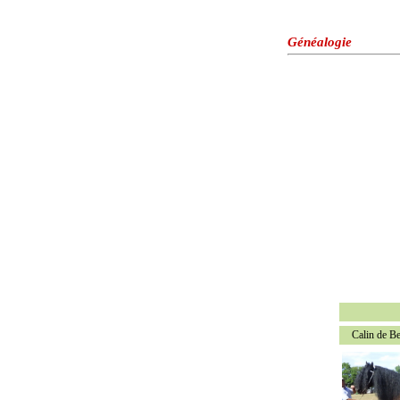
Généalogie
Calin de B