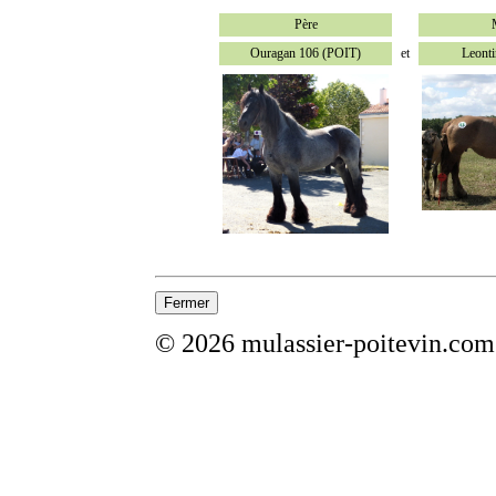
Père
Ouragan 106 (POIT)
et
Leont
© 2026 mulassier-poitevin.com