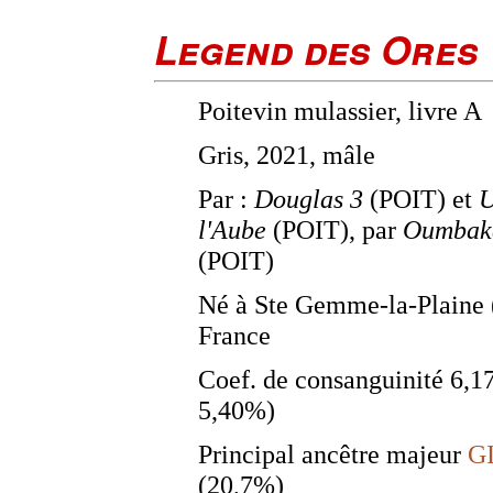
Legend des Ores
Poitevin mulassier, livre A
Gris, 2021, mâle
Par :
Douglas 3
(POIT) et
U
l'Aube
(POIT), par
Oumbak
(POIT)
Né à Ste Gemme-la-Plaine 
France
Coef. de consanguinité 6,
5,40%)
Principal ancêtre majeur
G
(20,7%)