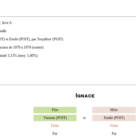
, livre A
 mâle
IT) et
Emilie
(POIT), par
Torpilleur
(POIT)
duction de 1979 à 1979
(estimé)
uinité 3,13% (moy. 5,40%)
Ignace
Père
Mère
Vasistas (POIT)
et
Emilie (POIT)
Fiche
Fiche
Par
Par