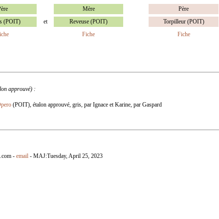
ère
Mère
Père
s (POIT)
et
Reveuse (POIT)
Torpilleur (POIT)
iche
Fiche
Fiche
alon approuvé) :
pero
(POIT), étalon approuvé, gris, par Ignace et Karine, par Gaspard
n.com -
email
- MAJ:
Tuesday, April 25, 2023