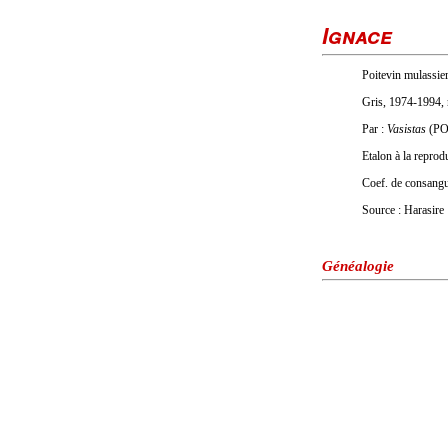
Ignace
Poitevin mulassier
Gris, 1974-1994,
Par :
Vasistas
(PO
Etalon à la repro
Coef. de consang
Source : Harasire
Généalogie