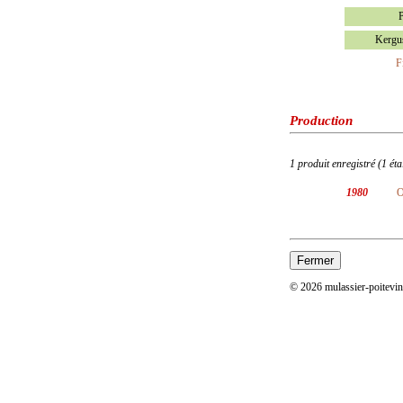
P
Kergu
F
Production
1 produit enregistré (1 ét
1980
O
© 2026 mulassier-poitevi