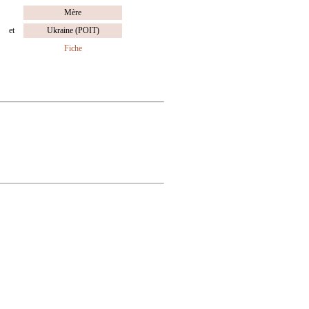
Mère
et
Ukraine (POIT)
Fiche