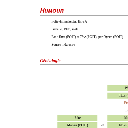
Humour
Poitevin mulassier, livre A
Isabelle, 1995, mâle
Par :
Titus
(POIT) et
Titie
(POIT), par
Opero
(POIT)
Source : Harasire
Généalogie
Pè
Titus 
Fi
P
Père
Mè
Maltais (POIT)
et
Idole 