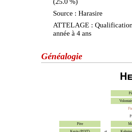
(25.0 %)
Source : Harasire
ATTELAGE : Qualification f
année à 4 ans
Généalogie
He
Pè
Volontai
Fi
P
Père
Mè
Kevin (POIT)
et
Kalmine