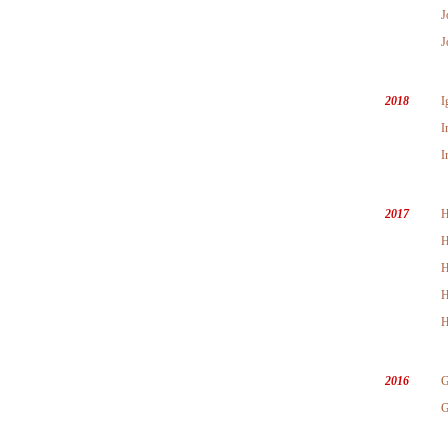
J
J
2018
I
I
I
2017
H
H
H
H
H
2016
G
G