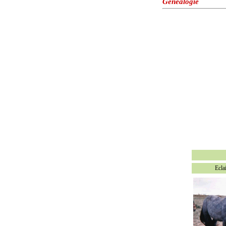
Généalogie
Ecla