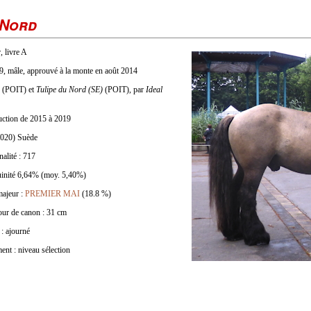
 Nord
, livre A
, mâle, approuvé à la monte en août 2014
(POIT) et
Tulipe du Nord (SE)
(POIT), par
Ideal
duction de 2015 à 2019
4020) Suède
nalité : 717
uinité 6,64% (moy. 5,40%)
majeur :
PREMIER MAI
(18.8 %)
Tour de canon : 31 cm
 : ajourné
ent : niveau sélection