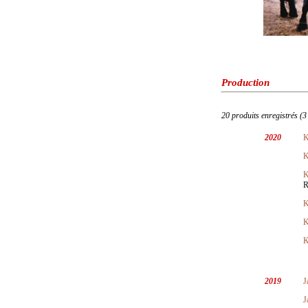
Production
20 produits enregistrés (3
2020
K
K
K
R
K
K
K
2019
J
J