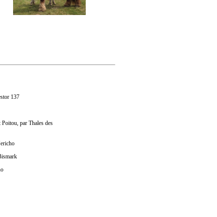
stor 137
 Poitou, par Thales des
Jericho
 Bismark
no