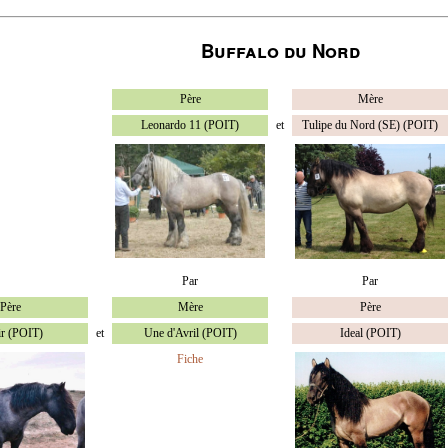
Buffalo du Nord
Père
Mère
Leonardo 11 (POIT)
et
Tulipe du Nord (SE) (POIT)
Par
Par
Père
Mère
Père
ir (POIT)
et
Une d'Avril (POIT)
Ideal (POIT)
Fiche