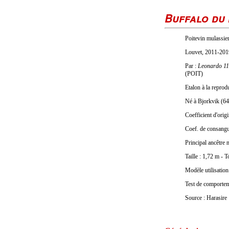
Buffalo du
Poitevin mulassier
Louvet, 2011-2019
Par :
Leonardo 11
(POIT)
Etalon à la repro
Né à Bjorkvik (6
Coefficient d'origi
Coef. de consang
Principal ancêtre 
Taille : 1,72 m - 
Modèle utilisation
Test de comportem
Source : Harasire