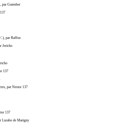
, par Gutenber
 137
OC
), par Raffou
r Jericho
ericho
or 137
n
eres, par Nestor 137
stor 137
par Lurabo de Marigny