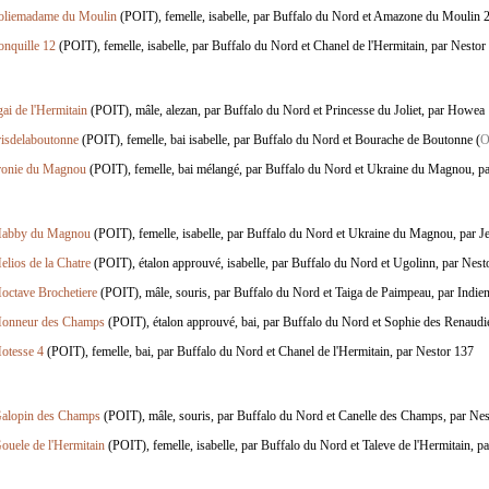
oliemadame du Moulin
(POIT), femelle, isabelle, par Buffalo du Nord et Amazone du Moulin 2
onquille 12
(POIT), femelle, isabelle, par Buffalo du Nord et Chanel de l'Hermitain, par Nestor
gai de l'Hermitain
(POIT), mâle, alezan, par Buffalo du Nord et Princesse du Joliet, par Howea
risdelaboutonne
(POIT), femelle, bai isabelle, par Buffalo du Nord et Bourache de Boutonne (
ronie du Magnou
(POIT), femelle, bai mélangé, par Buffalo du Nord et Ukraine du Magnou, pa
abby du Magnou
(POIT), femelle, isabelle, par Buffalo du Nord et Ukraine du Magnou, par J
elios de la Chatre
(POIT), étalon approuvé, isabelle, par Buffalo du Nord et Ugolinn, par Nest
octave Brochetiere
(POIT), mâle, souris, par Buffalo du Nord et Taiga de Paimpeau, par Indie
onneur des Champs
(POIT), étalon approuvé, bai, par Buffalo du Nord et Sophie des Renaudi
otesse 4
(POIT), femelle, bai, par Buffalo du Nord et Chanel de l'Hermitain, par Nestor 137
alopin des Champs
(POIT), mâle, souris, par Buffalo du Nord et Canelle des Champs, par Ne
ouele de l'Hermitain
(POIT), femelle, isabelle, par Buffalo du Nord et Taleve de l'Hermitain, 