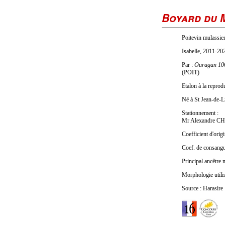
Boyard du 
Poitevin mulassier
Isabelle, 2011-20
Par :
Ouragan 10
(POIT)
Etalon à la repro
Né à St Jean-de-L
Stationnement :
Mr Alexandre C
Coefficient d'origi
Coef. de consang
Principal ancêtre 
Morphologie utilis
Source : Harasire