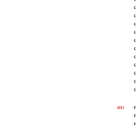
G
G
G
G
G
G
G
G
G
G
G
2015
F
F
F