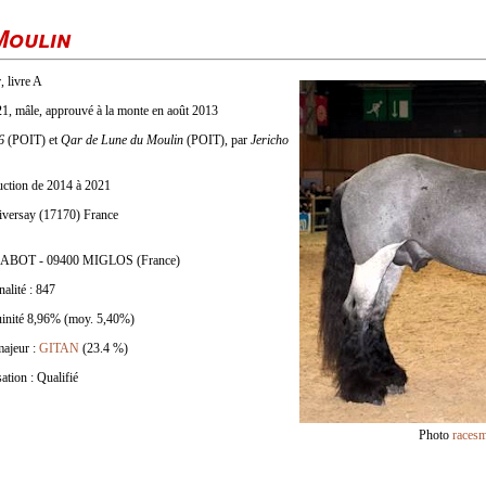
Moulin
, livre A
21, mâle, approuvé à la monte en août 2013
6
(POIT) et
Qar de Lune du Moulin
(POIT), par
Jericho
duction de 2014 à 2021
iversay (17170) France
HABOT - 09400 MIGLOS (France)
nalité : 847
uinité 8,96% (moy. 5,40%)
majeur :
GITAN
(23.4 %)
ation : Qualifié
Photo
racesm