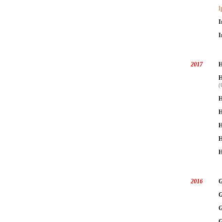
I
I
I
2017
H
H
H
H
H
H
H
2016
G
G
G
G