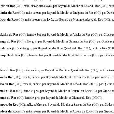
efir du Roc
(
OC
), mâle, alezan crins lavés, par Boyard du Moulin et Elstar du Roc (
OC
), par
inder du Roc
(
OC
), mâle, alezan, par Boyard du Moulin et Dragibus du Roc (
OC
), par Quel
rack du Roc
(
OC
), mâle, alezan crins lavés, par Boyard du Moulin et Alaska du Roc (
OC
), p
alaska du Roc
(
OC
), femelle, bai, par Boyard du Moulin et Alaska du Roc (
OC
), par Gracie
ango du Roc
(
OC
), mâle, gris, par Boyard du Moulin et Quinette du Roc (
OC
), par Gracieux
o du Roc
(
OC
), mâle, gris, par Boyard du Moulin et Querida du Roc (
OC
), par Gracieux (PO
onquille du Roc
(
OC
), femelle, bai, par Boyard du Moulin et Tolise du Roc (
OC
), par Gracie
dem du Roc
(
OC
), mâle, aubère, par Boyard du Moulin et Querida du Roc (
OC
), par Gracieu
ka du Roc
(
OC
), femelle, aubère, par Boyard du Moulin et Sika du Roc (
OC
), par Gildas
(BR
lisa du Roc
(
OC
), femelle, aubère, par Boyard du Moulin et Elisa du Roc 2 (
OC
), par Quelus
mail du Roc
(
OC
), femelle, gris, par Boyard du Moulin et Aquarel du Roc (
OC
), par Gracieu
mma du Roc
(
OC
), femelle, gris, par Boyard du Moulin et Olympe du Roc
(ONCT)
mpact du Roc
(
OC
), mâle, aubère, par Boyard du Moulin et Saveur du Roc (
OC
), par Gildas
ndoor du Roc
(
OC
), mâle, alezan, par Boyard du Moulin et Aurore du Roc (
OC
), par Gracie