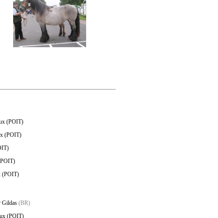
eux (POIT)
ux (POIT)
OIT)
 (POIT)
x (POIT)
r Gildas
(BR)
eux (POIT)