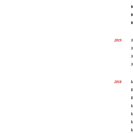
K
K
K
2019
J
J
J
J
2018
I
I
I
I
I
I
I