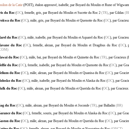
psilon de la Catie
(POIT), étalon approuvé, isabelle, par Boyard du Moulin et Rune of Wigwam
ris du Roc
(
OC
), femelle, gris, par Boyard du Moulin et Sucette du Roc 2
(TR)
, par Gildas
(B
rokwa du Roc
(
OC
), mâle, gris, par Boyard du Moulin et Quenotte du Roc (
OC
), par Gracie
arel du Roc
(
OC
), mâle, isabelle, par Boyard du Moulin et Aquarel du Roc (
OC
), par Gracie
avane du Roc
(
OC
), femelle, alezan, par Boyard du Moulin et Dragibus du Roc (
OC
), 
(COM)
awaï du Roc
(
OC
), mâle, bai, par Boyard du Moulin et Quinette du Roc
(TR)
, par Gracieux 
elfie du Roc
(
OC
), femelle, isabelle, par Boyard du Moulin et Quenotte du Roc (
OC
), par Gr
elium du Roc
(
OC
), mâle, alezan, par Boyard du Moulin et Quanisa du Roc (
OC
), par Graci
olosko du Roc
(
OC
), mâle, isabelle, par Boyard du Moulin et Alaska du Roc (
OC
), par Grac
ulk du Roc
(
OC
), mâle, alezan, par Boyard du Moulin et Querida du Roc (
OC
), par Gracieu
ag du Roc
(
OC
), mâle, alezan, par Boyard du Moulin et Joconde
(TR)
, par Balladin
(BR)
arance du Roc
(
OC
), femelle, souris, par Boyard du Moulin et Alaska du Roc (
OC
), par Gra
aston du Roc
(
OC
), mâle, alezan, par Boyard du Moulin et Querida du Roc (
OC
), par Graci
atine du Roc
(
OC
), femelle, alezan, par Boyard du Moulin et Nougatine du Roc
(ONCT)