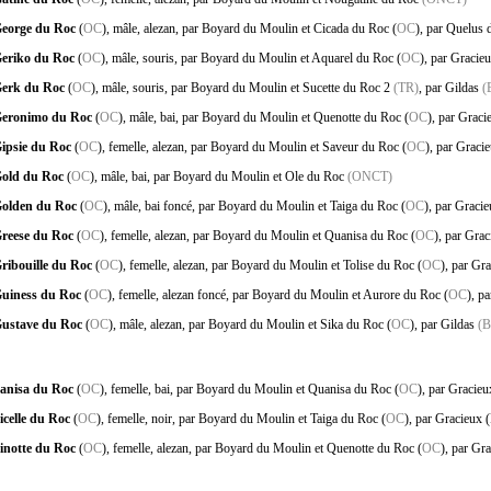
eorge du Roc
(
OC
), mâle, alezan, par Boyard du Moulin et Cicada du Roc (
OC
), par Quelus
eriko du Roc
(
OC
), mâle, souris, par Boyard du Moulin et Aquarel du Roc (
OC
), par Gracie
erk du Roc
(
OC
), mâle, souris, par Boyard du Moulin et Sucette du Roc 2
(TR)
, par Gildas
(
eronimo du Roc
(
OC
), mâle, bai, par Boyard du Moulin et Quenotte du Roc (
OC
), par Grac
ipsie du Roc
(
OC
), femelle, alezan, par Boyard du Moulin et Saveur du Roc (
OC
), par Graci
old du Roc
(
OC
), mâle, bai, par Boyard du Moulin et Ole du Roc
(ONCT)
olden du Roc
(
OC
), mâle, bai foncé, par Boyard du Moulin et Taiga du Roc (
OC
), par Graci
reese du Roc
(
OC
), femelle, alezan, par Boyard du Moulin et Quanisa du Roc (
OC
), par Gra
ribouille du Roc
(
OC
), femelle, alezan, par Boyard du Moulin et Tolise du Roc (
OC
), par Gr
uiness du Roc
(
OC
), femelle, alezan foncé, par Boyard du Moulin et Aurore du Roc (
OC
), p
ustave du Roc
(
OC
), mâle, alezan, par Boyard du Moulin et Sika du Roc (
OC
), par Gildas
(B
anisa du Roc
(
OC
), femelle, bai, par Boyard du Moulin et Quanisa du Roc (
OC
), par Gracie
icelle du Roc
(
OC
), femelle, noir, par Boyard du Moulin et Taiga du Roc (
OC
), par Gracieux
inotte du Roc
(
OC
), femelle, alezan, par Boyard du Moulin et Quenotte du Roc (
OC
), par Gr