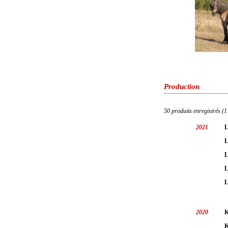
Production
50 produits enregistrés (1
2021
L
L
L
L
L
2020
K
K