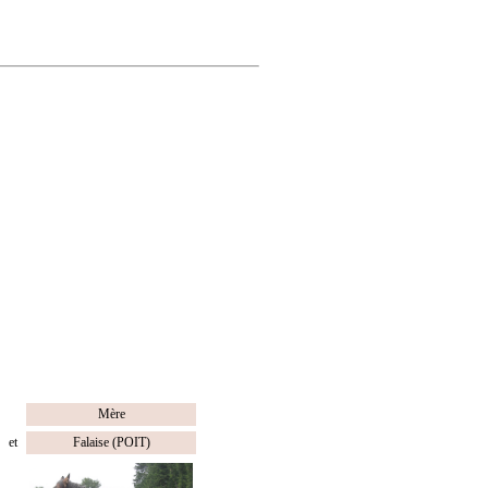
Mère
et
Falaise (POIT)