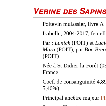
Verine des Sapin
Poitevin mulassier, livre A
Isabelle, 2004-2017, femel
Par :
Lunick
(POIT) et
Luci
Mara
(POIT), par
Boc Breo
(POIT)
Née à St Didier-la-Forêt (0
France
Coef. de consanguinité 4,
5,40%)
Principal ancêtre majeur
P