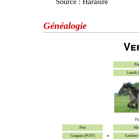
Source : Harasire
Généalogie
Ve
Pè
Lunick 
Pa
Père
Mè
Gauguin (POIT)
et
Gauloise