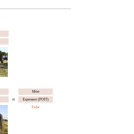
Mère
et
Esperance (POIT)
Fiche