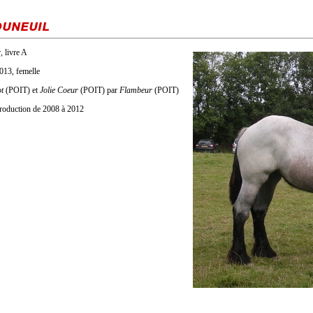
ouneuil
, livre A
013, femelle
ot
(POIT) et
Jolie Coeur
(POIT) par
Flambeur
(POIT)
eproduction de 2008 à 2012