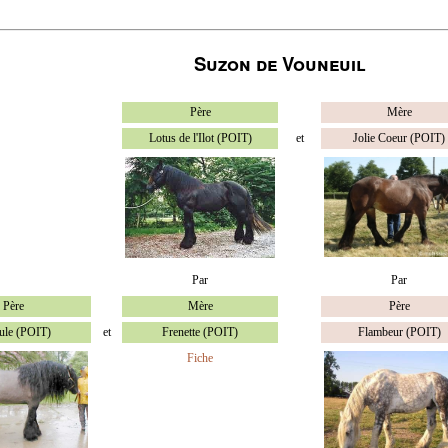
Suzon de Vouneuil
Père
Mère
Lotus de l'Ilot (POIT)
et
Jolie Coeur (POIT)
Par
Par
Père
Mère
Père
ule (POIT)
et
Frenette (POIT)
Flambeur (POIT)
Fiche