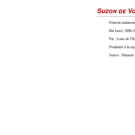
Suzon de V
Poitevin mulassier
Bai foncé, 2006-2
Par :
Lotus de l'Il
Poulinière à la r
Source : Harasire