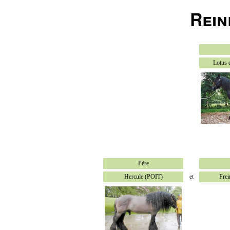
Rein
Lotus d
Père
Hercule (POIT)
et
Frei