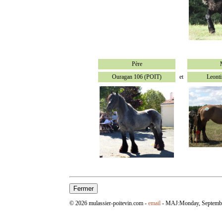
Père
Ouragan 106 (POIT)
et
Leont
© 2026 mulassier-poitevin.com -
email
- MAJ:
Monday, Septemb