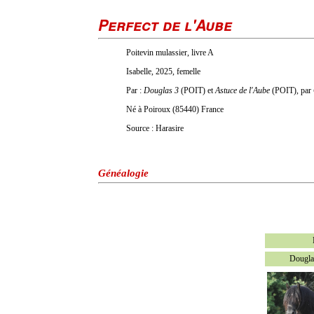
Perfect de l'Aube
Poitevin mulassier, livre A
Isabelle, 2025, femelle
Par :
Douglas 3
(POIT) et
Astuce de l'Aube
(POIT), par
Né à Poiroux (85440) France
Source : Harasire
Généalogie
Dougla