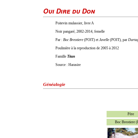
Oui Dire du Don
Poitevin mulassier, livre A
Noir pangaré, 2002-2014, femelle
Par :
Boc Breotiere
(POIT) et
Javelle
(POIT), par
Darta
Poulinière à la reproduction de 2005 à 2012
Famille
Titan
Source : Harasire
Généalogie
Père
Boc Breotiere 