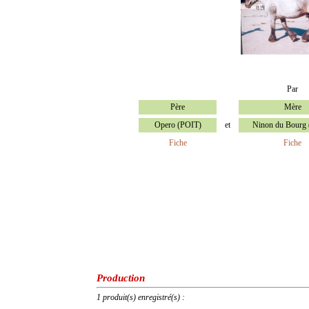
Par
Père
Mère
Opero (POIT)
et
Ninon du Bourg
Fiche
Fiche
Production
1 produit(s) enregistré(s) :