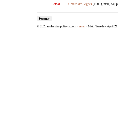
2008
Uranus des Vignes
(POIT), mâle, bai, p
© 2026 mulassier-poitevin.com -
email
- MAJ:
Tuesday, April 21