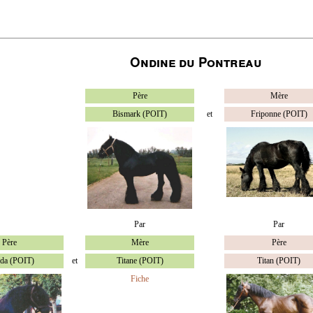
Ondine du Pontreau
Père
Mère
Bismark (POIT)
et
Friponne (POIT)
Par
Par
Père
Mère
Père
da (POIT)
et
Titane (POIT)
Titan (POIT)
Fiche