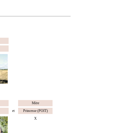
Mère
et
Princesse (POIT)
X