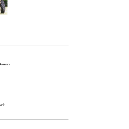
 Bismark
mark