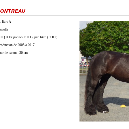
Pontreau
, livre A
emelle
IT) et
Friponne
(POIT), par
Titan
(POIT)
eproduction de 2005 à 2017
Tour de canon : 30 cm