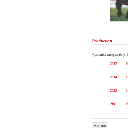
Production
4 produits enregistrés (1 
2017
H
2014
E
2012
C
2011
B