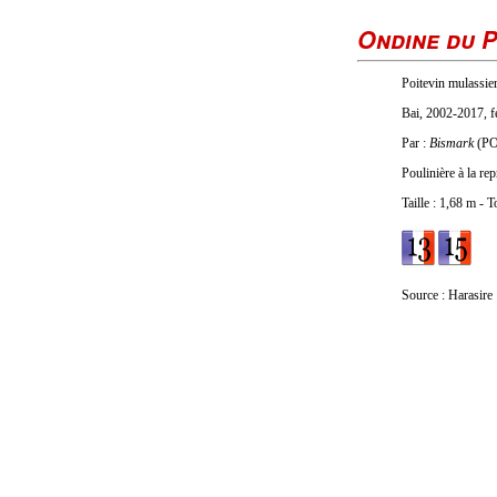
Ondine du 
Poitevin mulassier
Bai, 2002-2017, f
Par :
Bismark
(PO
Poulinière à la r
Taille : 1,68 m - 
Source : Harasire