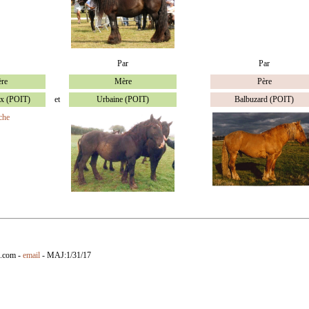
Par
Par
ère
Mère
Père
ux (POIT)
et
Urbaine (POIT)
Balbuzard (POIT)
che
n.com -
email
- MAJ:
1/31/17