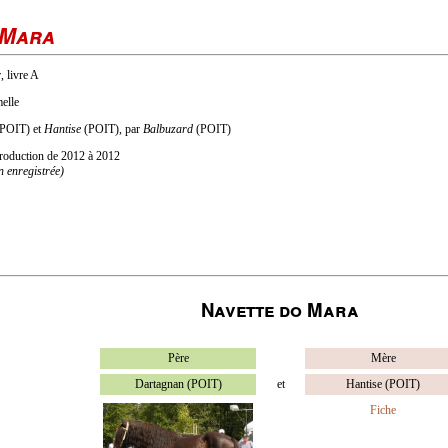
 Mara
, livre A
melle
POIT) et
Hantise
(POIT), par
Balbuzard
(POIT)
eproduction de 2012 à 2012
n enregistrée)
Navette do Mara
Père
Mère
Dartagnan (POIT)
et
Hantise (POIT)
Fiche