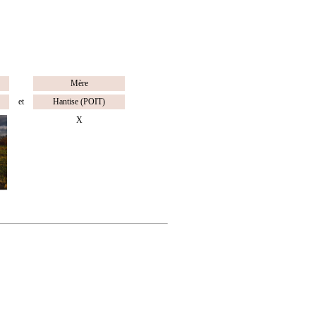
Mère
et
Hantise (POIT)
X