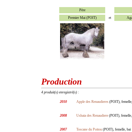
Père
Premier Mai (POIT)
et
Aga
Production
4 produit(s) enregistré(s) :
2010
Apple des Renaudieres
(POIT), femelle,
2008
Ushaia des Renaudiere
(POIT), femelle, 
2007
Toscane du Poitou
(POIT), femelle, bai 