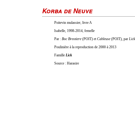
Korba de Neuve
Poitevin mulassier, livre A
Isabelle, 1998-2014, femelle
Par :
Boc Breotiere
(POIT) et
Cableuse
(POIT), par
Lick
Poulinière à la reproduction de 2000 à 2013
Famille
Lick
Source : Harasire