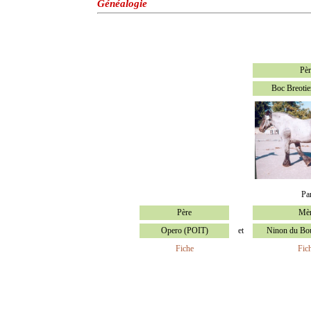
Généalogie
Pèr
Boc Breotie
Pa
Père
Mè
Opero (POIT)
et
Ninon du Bo
Fiche
Fic