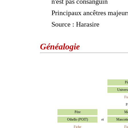
n'est pas consanguin
Principaux ancêtres majeu
Source : Harasire
Généalogie
Pè
Univers
Fi
P
Père
Mè
Othello (POIT)
et
Mascott
Fiche
Fi