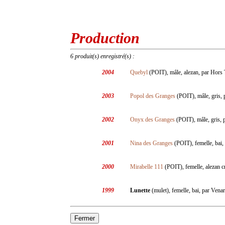
Production
6 produit(s) enregistré(s) :
2004
Quebyl
(POIT), mâle, alezan, par Hors 
2003
Popol des Granges
(POIT), mâle, gris, 
2002
Onyx des Granges
(POIT), mâle, gris, 
2001
Nina des Granges
(POIT), femelle, bai,
2000
Mirabelle 111
(POIT), femelle, alezan cr
1999
Lunette
(mulet), femelle, bai, par Venar