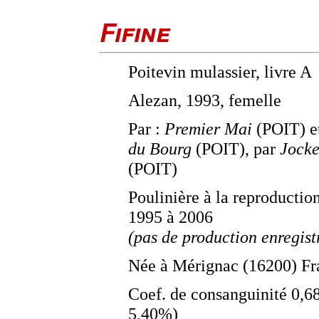
Fifine
Poitevin mulassier, livre A
Alezan, 1993, femelle
Par :
Premier Mai
(POIT) e
du Bourg
(POIT), par
Jocke
(POIT)
Poulinière à la reproductio
1995 à 2006
(pas de production enregist
Née à Mérignac (16200) Fr
Coef. de consanguinité 0,
5,40%)