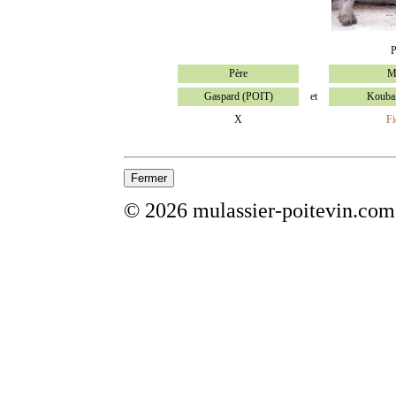
P
Père
M
Gaspard (POIT)
et
Kouba
X
Fi
© 2026 mulassier-poitevin.com