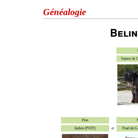
Généalogie
Belin
Santos de 
Père
Indien (POIT)
et
Pearl de 