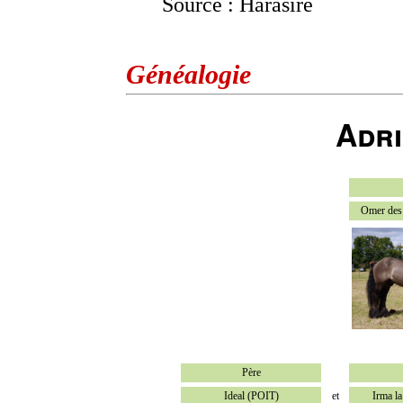
Source : Harasire
Généalogie
Adri
Omer des 
Père
Ideal (POIT)
et
Irma l